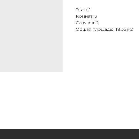
Гончаров и Ко
Проектная организация в Смоленске
Этаж: 1
Архитектурное бюро в Смоленске
Комнат: 3
Санузел: 2
Общая площадь: 118,35 м2