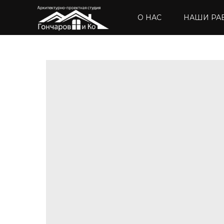
О НАС
НАШИ РА