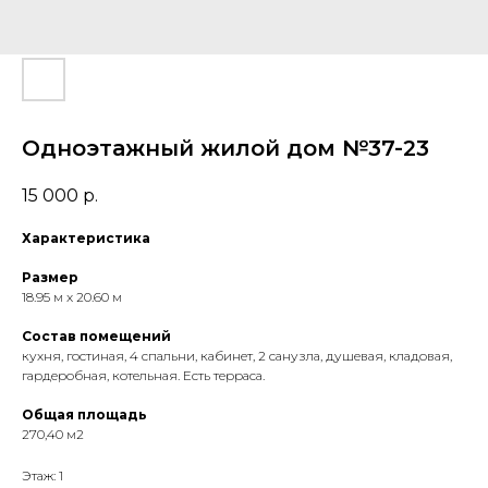
Гончаров и Ко
Проектная организация в Смоленске
Архитектурное бюро в Смоленске
Одноэтажный жилой дом №37-23
15 000
р.
Характеристика
Размер
18.95 м x 20.60 м
Состав помещений
кухня, гостиная, 4 спальни, кабинет, 2 санузла, душевая, кладовая,
гардеробная, котельная. Есть терраса.
Общая площадь
270,40 м2
Этаж: 1